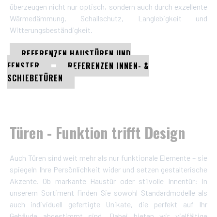
überzeugen nicht nur optisch, sondern auch durch exzellente
Wärmedämmung, Schallschutz, Langlebigkeit und
Witterungsbeständigkeit.
REFERENZEN HAUSTÜREN UND
FENSTER
REFERENZEN INNEN- &
SCHIEBETÜREN
Türen - Funktion trifft Design
Auch Türen sind weit mehr als nur funktionale Elemente – sie
spiegeln Ihre Persönlichkeit wider und setzen gestalterische
Akzente. Ob markante Haustür oder stilvolle Innentür: In
unserem Sortiment finden Sie sowohl Standardmodelle als
auch individuell gefertigte Unikate, die perfekt auf Ihr
Gebäude abgestimmt sind. Dabei bieten wir vielfältige